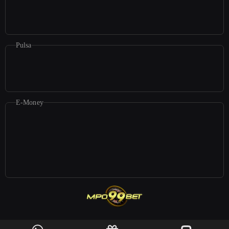
Pulsa
E-Money