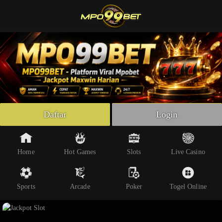
Beranda
Slot Online
Live Casino
Sportsbook
Arcade
Togel Online
Daftar
Login
Poker
Whatsapp
Home
Hot Games
Slots
Live Casino
Telegram
Sports
Arcade
Poker
Togel Online
Livechat