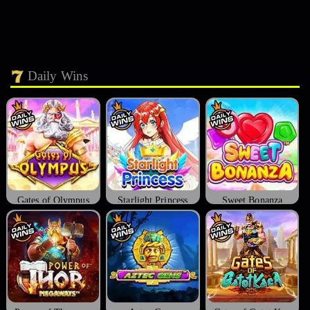
Daily Wins
Gates of Olympus
Starlight Princess
Sweet Bonanza